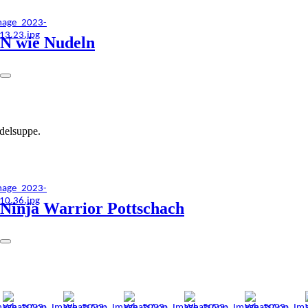
N wie Nudeln
delsuppe.
Ninja Warrior Pottschach