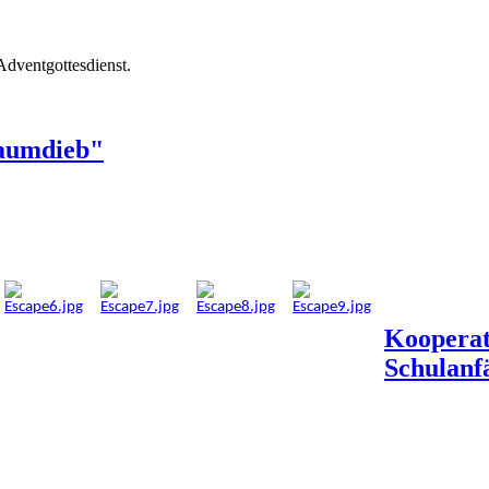
Adventgottesdienst.
aumdieb"
Kooperat
Schulanf