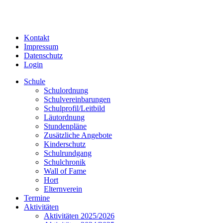
Kontakt
Impressum
Datenschutz
Login
Schule
Schulordnung
Schulvereinbarungen
Schulprofil/Leitbild
Läutordnung
Stundenpläne
Zusätzliche Angebote
Kinderschutz
Schulrundgang
Schulchronik
Wall of Fame
Hort
Elternverein
Termine
Aktivitäten
Aktivitäten 2025/2026