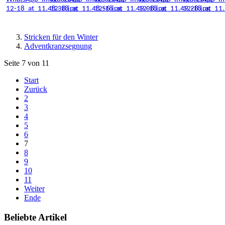
Stricken für den Winter
Adventkranzsegnung
Seite 7 von 11
Start
Zurück
2
3
4
5
6
7
8
9
10
11
Weiter
Ende
Beliebte Artikel