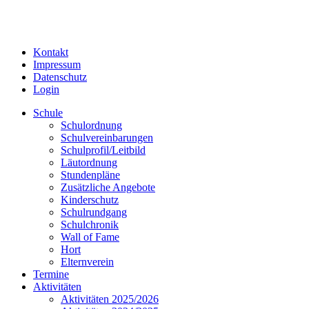
Kontakt
Impressum
Datenschutz
Login
Schule
Schulordnung
Schulvereinbarungen
Schulprofil/Leitbild
Läutordnung
Stundenpläne
Zusätzliche Angebote
Kinderschutz
Schulrundgang
Schulchronik
Wall of Fame
Hort
Elternverein
Termine
Aktivitäten
Aktivitäten 2025/2026