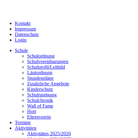
Kontakt
Impressum
Datenschutz
Login
Schule
Schulordnung
Schulvereinbarungen
Schulprofil/Leitbild
Läutordnung
Stundenpläne
Zusätzliche Angebote
Kinderschutz
Schulrundgang
Schulchronik
Wall of Fame
Hort
Elternverein
Termine
Aktivitäten
Aktivitäten 2025/2026