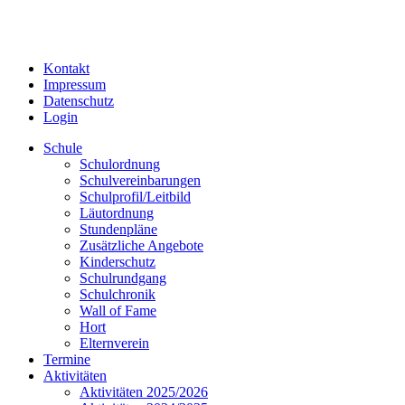
Kontakt
Impressum
Datenschutz
Login
Schule
Schulordnung
Schulvereinbarungen
Schulprofil/Leitbild
Läutordnung
Stundenpläne
Zusätzliche Angebote
Kinderschutz
Schulrundgang
Schulchronik
Wall of Fame
Hort
Elternverein
Termine
Aktivitäten
Aktivitäten 2025/2026