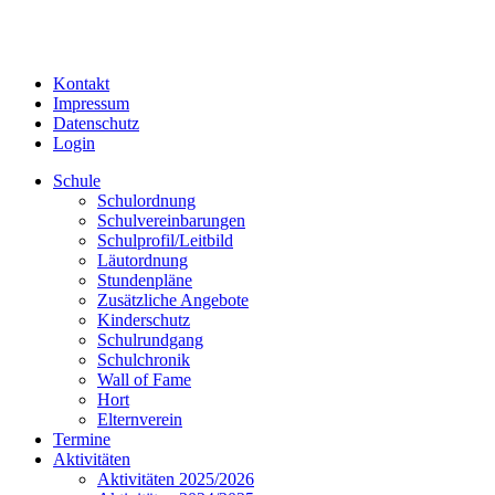
Kontakt
Impressum
Datenschutz
Login
Schule
Schulordnung
Schulvereinbarungen
Schulprofil/Leitbild
Läutordnung
Stundenpläne
Zusätzliche Angebote
Kinderschutz
Schulrundgang
Schulchronik
Wall of Fame
Hort
Elternverein
Termine
Aktivitäten
Aktivitäten 2025/2026